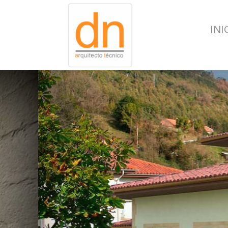
INI
prev