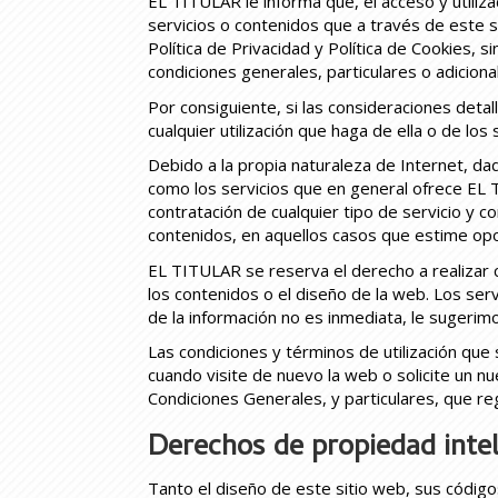
EL TITULAR le informa que, el acceso y utiliz
servicios o contenidos que a través de este s
Política de Privacidad y Política de Cookies, 
condiciones generales, particulares o adiciona
Por consiguiente, si las consideraciones det
cualquier utilización que haga de ella o de los
Debido a la propia naturaleza de Internet, da
como los servicios que en general ofrece EL TI
contratación de cualquier tipo de servicio y 
contenidos, en aquellos casos que estime op
EL TITULAR se reserva el derecho a realizar ca
los contenidos o el diseño de la web. Los ser
de la información no es inmediata, le sugerim
Las condiciones y términos de utilización qu
cuando visite de nuevo la web o solicite un nu
Condiciones Generales, y particulares, que re
Derechos de propiedad intel
Tanto el diseño de este sitio web, sus códig