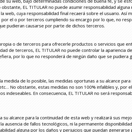
 de su web, bajo determinadas condiciones de buena fe, y se esfo
o obstante, EL TITULAR no puede asumir responsabilidad alguna r
e la web, cuya responsabilidad final recaerá sobre el usuario. As
por el o por terceros cumpliendo su encargo por lo que, no resp
 que pudieran causarse por parte de dichos terceros.
propia o de terceros para ofrecerle productos o servicios que en
idad de terceros, EL TITULAR no puede controlar la apariencia de d
refiera, por lo que no responderá de ningún daño que se pudiera g
medida de lo posible, las medidas oportunas a su alcance para in
 etc… No obstante, estas medidas no son 100% infalibles y, por 
tos indeseables. En consecuencia, EL TITULAR no será responsab
 su alcance para la continuidad de esta web y realizará sus mej
la ausencia de fallos tecnológicos, ni la permanente disponibilida
ilidad alguna por los daños y perjuicios que puedan generarse por 