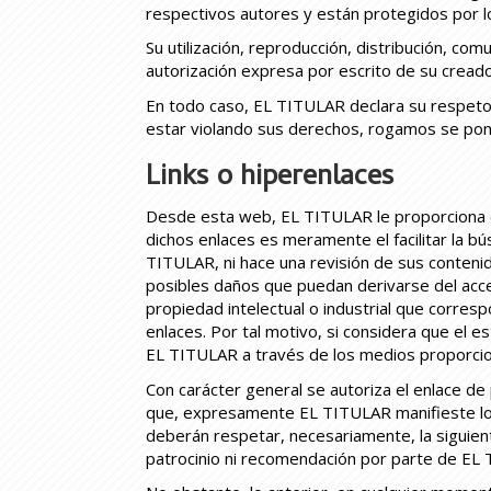
respectivos autores y están protegidos por lo
Su utilización, reproducción, distribución, co
autorización expresa por escrito de su creado
En todo caso, EL TITULAR declara su respeto a 
estar violando sus derechos, rogamos se pon
Links o hiperenlaces
Desde esta web, EL TITULAR le proporciona o
dichos enlaces es meramente el facilitar la b
TITULAR, ni hace una revisión de sus contenid
posibles daños que puedan derivarse del ac
propiedad intelectual o industrial que corre
enlaces. Por tal motivo, si considera que el 
EL TITULAR a través de los medios proporci
Con carácter general se autoriza el enlace de
que, expresamente EL TITULAR manifieste lo c
deberán respetar, necesariamente, la siguient
patrocinio ni recomendación por parte de EL T