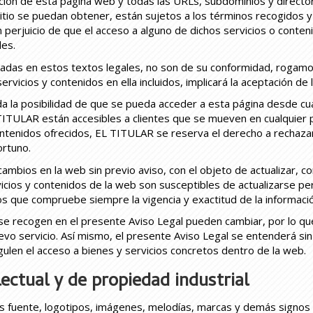
ación de esta página web y todas las URLs, subdominios y director
itio se puedan obtener, están sujetos a los términos recogidos y 
sin perjuicio de que el acceso a alguno de dichos servicios o cont
les.
alladas en estos textos legales, no son de su conformidad, roga
 servicios y contenidos en ella incluidos, implicará la aceptación d
da la posibilidad de que se pueda acceder a esta página desde cua
TULAR están accesibles a clientes que se mueven en cualquier país
contenidos ofrecidos, EL TITULAR se reserva el derecho a rechazar
ortuno.
mbios en la web sin previo aviso, con el objeto de actualizar, corr
vicios y contenidos de la web son susceptibles de actualizarse per
os que compruebe siempre la vigencia y exactitud de la informació
e se recogen en el presente Aviso Legal pueden cambiar, por lo 
evo servicio. Así mismo, el presente Aviso Legal se entenderá sin 
gulen el acceso a bienes y servicios concretos dentro de la web.
ectual y de propiedad industrial
os fuente, logotipos, imágenes, melodías, marcas y demás signos