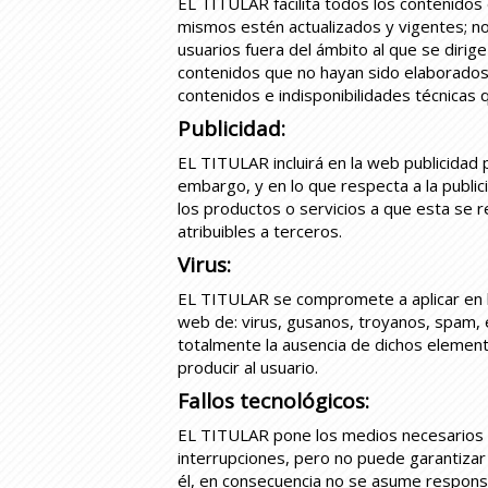
EL TITULAR facilita todos los contenidos
mismos estén actualizados y vigentes; n
usuarios fuera del ámbito al que se dirig
contenidos que no hayan sido elaborados 
contenidos e indisponibilidades técnicas
Publicidad:
EL TITULAR incluirá en la web publicidad 
embargo, y en lo que respecta a la public
los productos o servicios a que esta se 
atribuibles a terceros.
Virus:
EL TITULAR se compromete a aplicar en la 
web de: virus, gusanos, troyanos, spam,
totalmente la ausencia de dichos elemen
producir al usuario.
Fallos tecnológicos:
EL TITULAR pone los medios necesarios a
interrupciones, pero no puede garantizar 
él, en consecuencia no se asume responsab