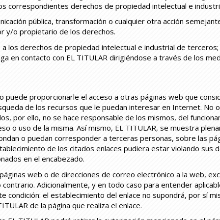
s correspondientes derechos de propiedad intelectual e industria
municación pública, transformación o cualquier otra acción semejan
r y/o propietario de los derechos.
los derechos de propiedad intelectual e industrial de terceros; p
ga en contacto con EL TITULAR dirigiéndose a través de los me
 puede proporcionarle el acceso a otras páginas web que conside
úsqueda de los recursos que le puedan interesar en Internet. No 
os, por ello, no se hace responsable de los mismos, del funciona
ceso o uso de la misma. Así mismo, EL TITULAR, se muestra plen
spondan o puedan corresponder a terceras personas, sobre las pág
establecimiento de los citados enlaces pudiera estar violando su
onados en el encabezado.
 páginas web o de direcciones de correo electrónico a la web, ex
ontrario. Adicionalmente, y en todo caso para entender aplicable
e condición: el establecimiento del enlace no supondrá, por sí mi
ITULAR de la página que realiza el enlace.