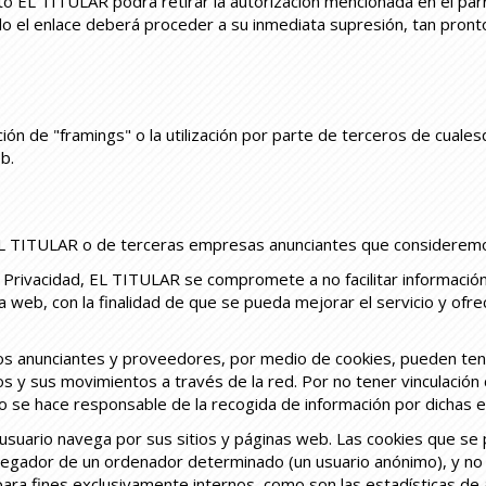
o EL TITULAR podrá retirar la autorización mencionada en el párr
ado el enlace deberá proceder a su inmediata supresión, tan pronto
ón de "framings" o la utilización por parte de terceros de cuale
b.
e EL TITULAR o de terceras empresas anunciantes que consideremo
 de Privacidad, EL TITULAR se compromete a no facilitar informació
 la web, con la finalidad de que se pueda mejorar el servicio y of
s anunciantes y proveedores, por medio de cookies, pueden tene
os y sus movimientos a través de la red. Por no tener vinculación
o se hace responsable de la recogida de información por dichas 
suario navega por sus sitios y páginas web. Las cookies que se p
egador de un ordenador determinado (un usuario anónimo), y no 
 para fines exclusivamente internos, como son las estadísticas de